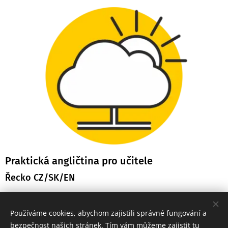
Praktická angličtina pro učitele
Řecko CZ/SK/EN
Připravujeme pro rok 2025 a 26
Používáme cookies, abychom zajistili správné fungování a
bezpečnost našich stránek. Tím vám můžeme zajistit tu