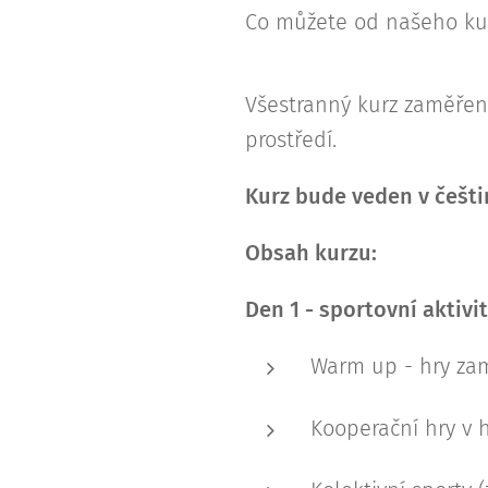
Co můžete od našeho ku
Všestranný kurz zaměřený
prostředí.
Kurz bude veden v češti
Obsah kurzu:
Den 1 - sportovní aktivi
Warm up - hry za
Kooperační hry v h