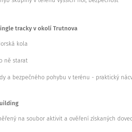
ohyb skupiny v terénu vyšších hor, bezpečnost
Single tracky v okolí Trutnova
Horská kola
o ně starat
zdy a bezpečného pohybu v terénu - praktický nácv
uilding
ěřený na soubor aktivit a ověření získaných dove