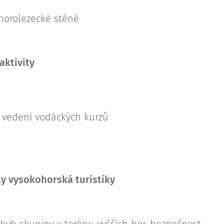
 horolezecké stěně
aktivity
a vedení vodáckých kurzů
ty vysokohorská turistiky