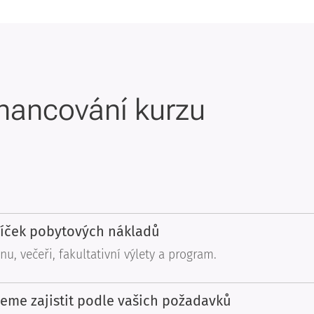
inancování kurzu
líček pobytových nákladů
nu, večeři, fakultativní výlety a program.
me zajistit podle vašich požadavků