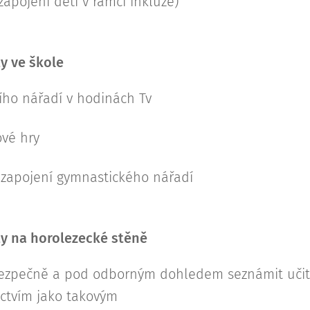
zapojení dětí v rámci inkluze)
ty ve škole
ího nářadí v hodinách Tv
ové hry
- zapojení gymnastického nářadí
ty na horolezecké stěně
 bezpečně a pod odborným dohledem seznámit učit
ectvím jako takovým