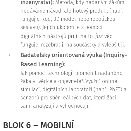
inženýrství):
Metoda, kdy nadaným žákům
nedáváme návod, ale hotový produkt (např.
fungující kód, 3D model nebo robotickou
sestavu). Jejich úkolem je s pomocí
jak
digitálních nástrojů přijít na to,
věc
funguje, rozebrat ji na součástky a vylepšit ji.
Badatelsky orientovaná výuka (Inquiry-
Based Learning):
Jak pomocí technologií proměnit nadaného
žáka v "vědce a objevitele". Využití online
simulací, digitálních laboratoří (např. PhET) a
senzorů pro sběr reálných dat, která žáci
sami analyzují a vyhodnocují.
BLOK 6 – MOBILNÍ