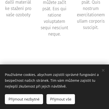
další materiál
psát. Quis
můžete začít
ke stažení pro
nostrum
psát. Eos qui
vaše ozoboty
exercitationem
ratione
ullam corporis
voluptatem
suscipit.
sequi nesciunt
neque.
Používáme cookies, abychom zajistili správné fungování a
bezpečnost našich stránek. Tím vám můžeme zajistit tu
nejlepší zkušenost při jejich návštěvě.
© 2026 EDUTIME
Přijmout nezbytné
Přijmout vše
Cookies