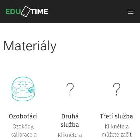
Materiály
Ozoboťáci
Druhá
Třetí služba
služba
Ozokódy,
Klikněte a
kalibrace a
můžete začít
Klikněte a