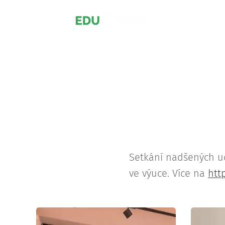
Setkání nadšených uč
ve výuce. Více na
htt