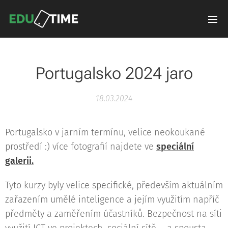
Portugalsko 2024 jaro
18.03.2024
Portugalsko v jarním termínu, velice neokoukané
prostředí :) více fotografií najdete ve
speciální
galerii.
Tyto kurzy byly velice specifické, především aktuálním
zařazením umělé inteligence a jejím využitím napříč
předměty a zaměřením účastníků. Bezpečnost na síti