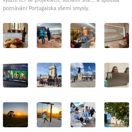
využití ICT ve projektech, sociální sítě.... a spousta
poznávání Portugalska všemi smysly.