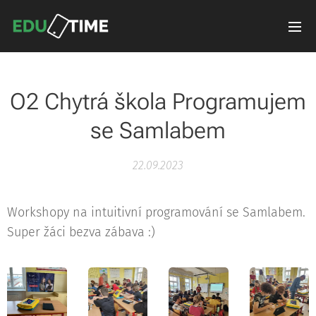
O2 Chytrá škola Programujem
se Samlabem
22.09.2023
Workshopy na intuitivní programování se Samlabem.
Super žáci bezva zábava :)