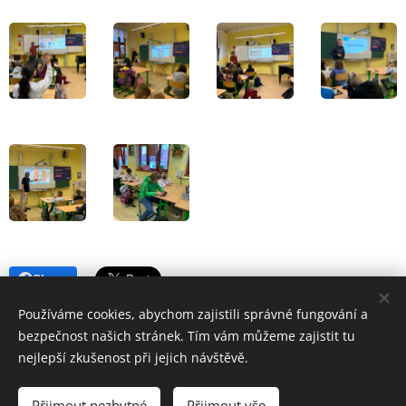
Share
Používáme cookies, abychom zajistili správné fungování a
bezpečnost našich stránek. Tím vám můžeme zajistit tu
nejlepší zkušenost při jejich návštěvě.
© 2026 EDUTIME
Přijmout nezbytné
Přijmout vše