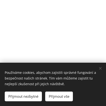
Používáme cookies, abychom zajistili správné fungování a
bezpečnost našich stránek. Tím vám můžeme zajistit tu
nejlepší zkušenost při jejich návštěvě.
© 2026 EDUTIME
Přijmout nezbytné
Přijmout vše
Cookies