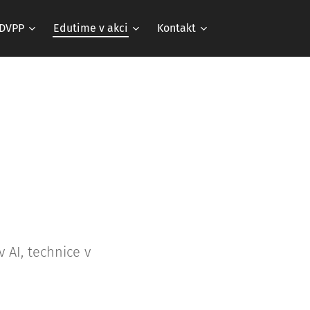
DVPP
Edutime v akci
Kontakt
 AI, technice v