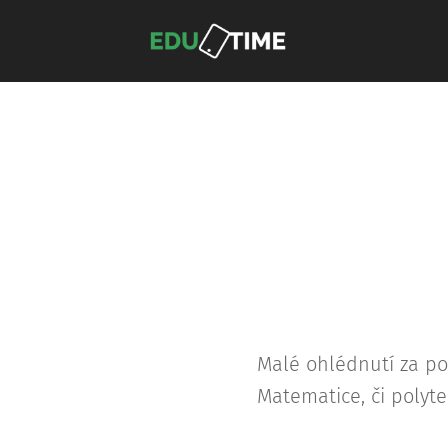
Malé ohlédnutí za poč
Matematice, či polyt