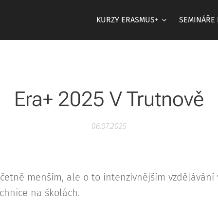
KURZY ERASMUS+
SEMINÁŘE 
Era+ 2025 V Trutnově
06.07.2025
etně menším, ale o to intenzivnějším vzdělávání v
echnice na školách.