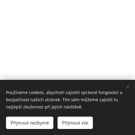
Používáme cookies, abychom zajistili správné fungování a
bezpečnost našich stránek. Tím vám můžeme zajistit tu
nejlepší zkušenost při jejich návštěvě.
© 2026 EDUTIME
Přijmout nezbytné
Přijmout vše
Cookies